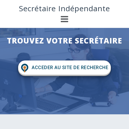
S
Secrétaire Indépendante
k
i
p
t
o
TROUVEZ VOTRE SECRÉTAIRE
c
o
n
t
e
ACCEDER AU SITE DE RECHERCHE
n
t