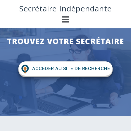
S
Secrétaire Indépendante
k
i
p
t
o
TROUVEZ VOTRE SECRÉTAIRE
c
o
n
t
e
ACCEDER AU SITE DE RECHERCHE
n
t