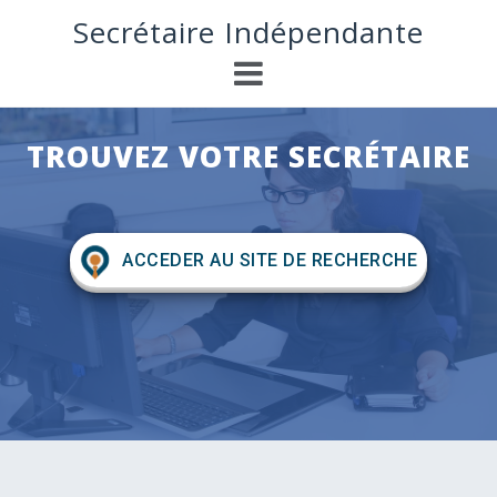
S
Secrétaire Indépendante
k
i
p
t
o
TROUVEZ VOTRE SECRÉTAIRE
c
o
n
t
e
ACCEDER AU SITE DE RECHERCHE
n
t