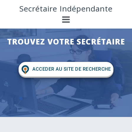
S
Secrétaire Indépendante
k
i
p
t
o
TROUVEZ VOTRE SECRÉTAIRE
c
o
n
t
e
ACCEDER AU SITE DE RECHERCHE
n
t