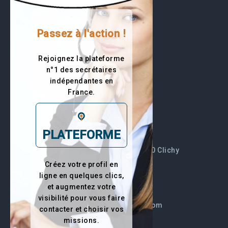
Passez à l'action !
Rejoignez la plateforme
3996 visiteurs
n°1 des secrétaires
Trouvez votre secrétaire
indépendantes en
France.
RESTEZ EN CONTACT
PLATEFORME
44 Boulevard du Général Leclerc 92110 Clichy
Créez votre profil en
Site
ligne en quelques clics,
et augmentez votre
visibilité pour vous faire
businesscompetencystartup@gmail.com
contacter et choisir vos
missions.