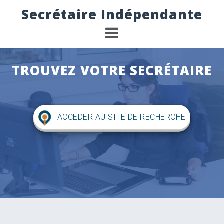
S
Secrétaire Indépendante
k
i
p
t
o
TROUVEZ VOTRE SECRÉTAIRE
c
o
n
t
e
ACCEDER AU SITE DE RECHERCHE
n
t