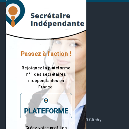
Passez à l'action !
Rejoignez la plateforme
10196 visiteurs
n°1 des secrétaires
Trouvez votre secrétaire
indépendantes en
France.
RESTEZ EN CONTACT
PLATEFORME
44 Boulevard du Général Leclerc 92110 Clichy
Créez votre profil en