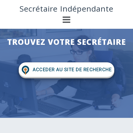
S
Secrétaire Indépendante
k
i
p
t
o
TROUVEZ VOTRE SECRÉTAIRE
c
o
n
t
e
ACCEDER AU SITE DE RECHERCHE
n
t